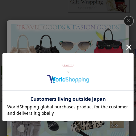
×
おすすめアイテム
チェコクリスタルガ
【アンジェラカプッ
8mm玉マジョルカパ
【
ラス立体リボンデザ
チ】イタリア製大ぶ
ール×キュービック
レザ
インベルト時
りイヤリン
ジルコニアフラワー
ーバ
計/9240001
グ/3021010-
ネックレス/1021016
2B