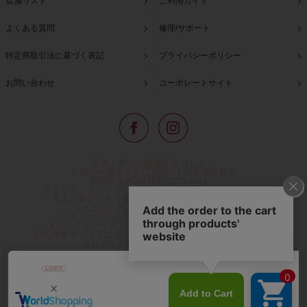
店舗リスト
ご利用ガイド
よくある質問
修理/サポート
特定商取引法に基づく表記
プライバシーポリシー
お問い合わせ
コーポレートサイト
東京・青山の路面店をはじめ、
全国の一流ホテルに100以上の直営店舗を
展開するABISTE(アビステ)は、
イタリア、フランス、アメリカなどからインポートした
「大人の遊び心をくすぐる」コスチュームジュエリーを
メインに、時計、バッグ、財布、小物、
レディースウェアや、ここでしか手に入らない
オリジナルアイテムなどを幅広くご用意しています。
公式通販サイトではネックレスやイヤリングをはじめとする
アビステの幅広い商品を取り揃え、
人気ランキングやテレビなどメディア着用商品、
雑誌掲載商品情報を紹介するコンテンツ、
プレゼント包装無料や独自のポイント還元
などのサービスをご提供。
心躍るインポートアクセサリーや時計、小物などで、
お客様の日常をほんの少し豊かにし、
夢やときめきを与えられるよう願っています。