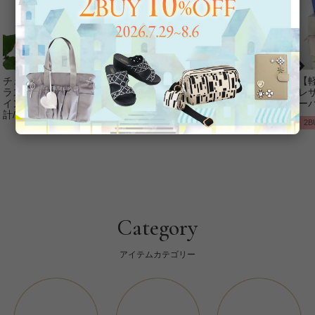
チェコクリスタルガ
【アンジェラカプッ
8mm玉マジョルカパ
【
ラス立体リボンデザ
チ】イタリア製大ぶ
ール×キュービック
レザ
インベルト時
りイヤリン
ジルコニアフラワー
ーバ
計/9240001
グ/3021010-
ネックレス/1021016
2B
Category
アイテムカテゴリー