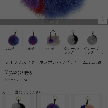
マルチ
マルチ
マルチ
マルチ
グレー×ブ
グレー×ブ
グレ
ラック
ラック
ラ
フォックスファーボンボンバッグチャーム/2127538-
¥
7,290
税込
付与ポイント:
73
Pt.
カラー
選択してください