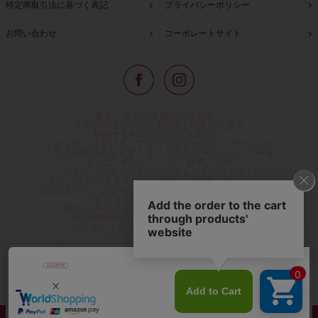
特定商取引法に基づく表記
プライバシーポリシー
お問い合わせ
コーポレートサイト
東京・青山の路面店をはじめ、
全国の一流ホテルに100以上の直営店舗を
展開するABISTE(アビステ)は、
イタリア、フランス、アメリカなどからインポートした
「大人の遊び心をくすぐる」コスチュームジュエリーを
メインに、時計、バッグ、財布、小物、
レディースウェアや、ここでしか手に入らない
オリジナルアイテムなどを幅広くご用意しています。
公式通販サイトではネックレスやイヤリングをはじめとする
アビステの幅広い商品を取り揃え、
人気ランキングやテレビなどメディア着用商品、
雑誌掲載商品情報を紹介するコンテンツ、
プレゼント包装無料や独自のポイント還元
などのサービスをご提供。
心躍るインポートアクセサリーや時計、小物などで、
お客様の日常をほんの少し豊かにし、
夢やときめきを与えられるよう願っています。
◆ギフトラッピング無料/11,000円以上のご注文で送料無料◆
©ABISTE WEB SHOP