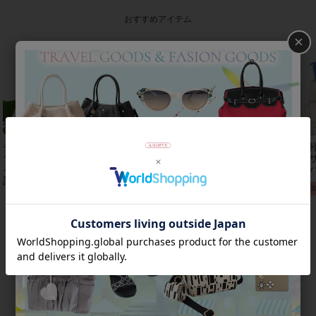
おすすめアイテム
×
チェコクリスタルガ
【アンジェラカプッ
8mm玉マジョルカパ
【
ラス立体リボンデザ
チ】イタリア製大ぶ
ール×キュービック
レザ
インベルト時
りイヤリン
ジルコニアフラワー
ーバ
計/9240001
グ/3021010-
ネックレス/1021016
2B
Category