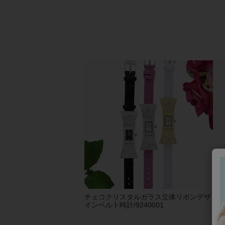
チェコクリスタルガラス立体リボンデザ
【
インベルト時計/9240001
りイ