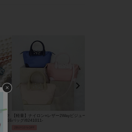
×
ビック
【軽量】ナイロン×レザー2Wayビジュー
2Wayエコファーバッグ/82
1016
バッグ/8241011-
2BUY10％OFF