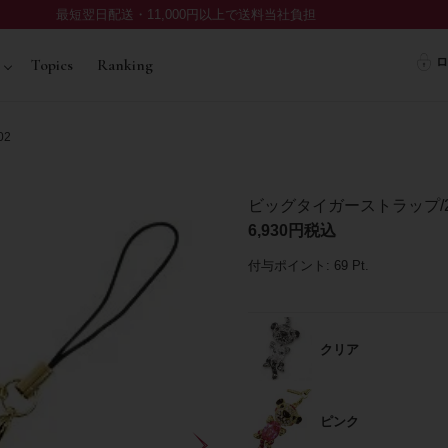
最短翌日配送・11,000円以上で送料当社負担
ロ
Topics
Ranking
02
ビッグタイガーストラップ/20
6,930
税込
付与ポイント:
69
Pt.
クリア
ピンク