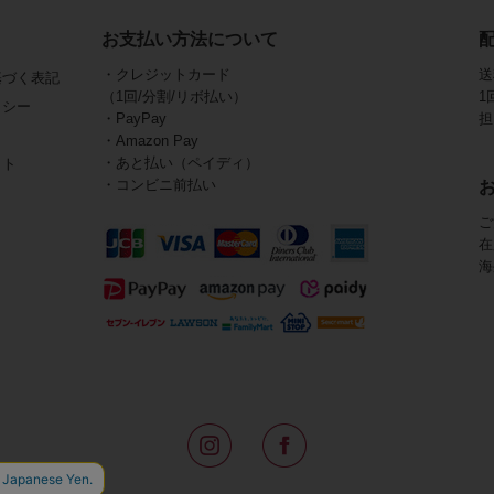
お支払い方法について
・クレジットカード
送
基づく表記
（1回/分割/リボ払い）
1
リシー
・PayPay
担
・Amazon Pay
・あと払い（ペイディ）
イト
・コンビニ前払い
ご
在
海