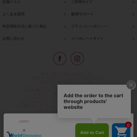
店舗リスト
ご利用ガイド
よくある質問
修理/サポート
特定商取引法に基づく表記
プライバシーポリシー
お問い合わせ
コーポレートサイト
東京・青山の路面店をはじめ、
全国の一流ホテルに100以上の直営店舗を
展開するABISTE(アビステ)は、
イタリア、フランス、アメリカなどからインポートした
「大人の遊び心をくすぐる」コスチュームジュエリーを
メインに、時計、バッグ、財布、小物、
レディースウェアや、ここでしか手に入らない
オリジナルアイテムなどを幅広くご用意しています。
公式通販サイトではネックレスやイヤリングをはじめとする
アビステの幅広い商品を取り揃え、
人気ランキングやテレビなどメディア着用商品、
雑誌掲載商品情報を紹介するコンテンツ、
プレゼント包装無料や独自のポイント還元
などのサービスをご提供。
心躍るインポートアクセサリーや時計、小物などで、
お客様の日常をほんの少し豊かにし、