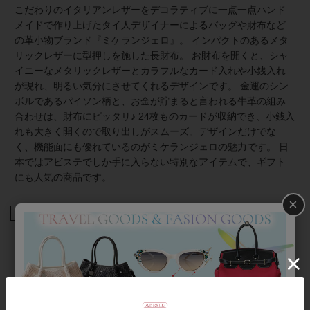
こだわりのイタリアンレザーをデコラティブに一点一点ハンド
メイドで作り上げたタイ人デザイナーによるバッグや財布など
の革小物ブランド『ミケランジェロ』。 インパクトのあるメタ
リックレザーに型押しを施した長財布。 お財布を開くと、シャ
イニーなメタリックレザーとカラフルなカード入れや小銭入れ
が現れ、明るい気分にさせてくれるデザインです。 金運のシン
ボルであるパイソン柄と、お金が貯まると言われる牛革の組み
合わせは、財布にピッタリ♪ 24枚ものカードが収納でき、小銭入
れも大きく開くので取り出しがスムーズ。デザインだけでな
く、機能面にも優れているのがミケランジェロの魅力です。 日
本ではアビステでしか手に入らない特別なアイテムで、ギフト
にも人気の商品です。
×
商品番号
2128643-
返品について