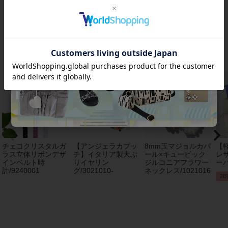
おすすめアイテム
チェコクリスタルガ
【アンジェラカプッ
8mm玉マジョルカパ
【
ラス立体リボンデザ
チ】イタリア製大ぶ
ール×キュービック
レザ
インベルト時
りイヤリン
ジルコニアフラワー
ーバ
計/9240001
グ/3021010-
ネックレス/1021016
2B