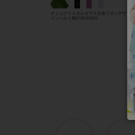
チェコクリスタルガラス立体リボンデザ
【
インベルト時計/9240001
りイ