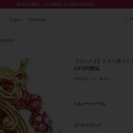
最短翌日配送・11,000円以上で送料当社負担
ロ
Topics
Ranking
20024
【コレクタ】さそり座ストラッ
3,570
税込
付与ポイント:
36
Pt.
シルバー/パープル
ゴールド/ピンク