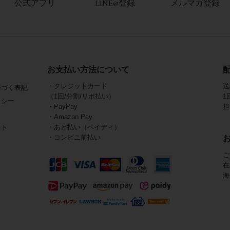
公式アプリ
LINE@登録
メルマガ登録
お支払い方法について
・クレジットカード
送
基づく表記
（1回/分割/リボ払い）
1
リシー
・PayPay
担
・Amazon Pay
・あと払い（ペイディ）
イト
・コンビニ前払い
ご
在
海