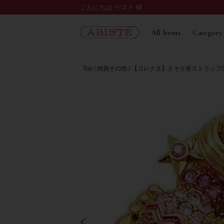
こんにちは ゲスト 様
All Items
Category
Top
雑貨その他
【コレクタ】さそり座ストラップ/21