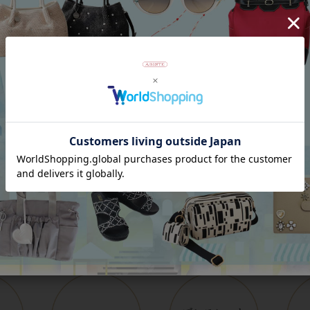
アンジェラカプッチ】イタリア製大ぶ
8mm玉マジョルカパール×キュー
ヤリング/3021010-
ジルコニアフラワーネックレス/102
Category
アイテムカテゴリー