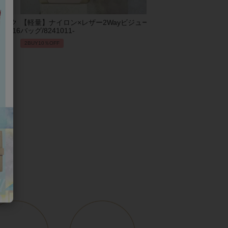
ビック
【軽量】ナイロン×レザー2Wayビジュー
2Wayエコファーバッグ/82
1016
バッグ/8241011-
2BUY10％OFF