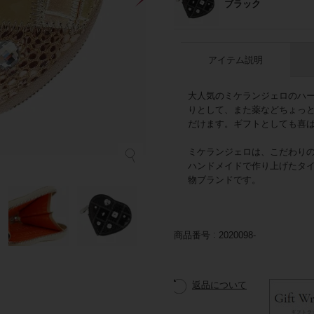
ブラック
アイテム説明
大人気のミケランジェロのハ
りとして、また薬などちょっ
だけます。ギフトとしても喜
ミケランジェロは、こだわり
L
ハンドメイドで作り上げたタ
物ブランドです。
商品番号
2020098-
返品について