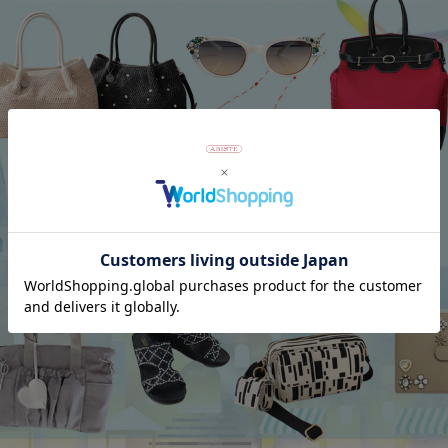
アンジェラカプッチ】イタリア製大ぶ
8mm玉マジョルカパール×キュー
ヤリング/3021010-
ジルコニアフラワーネックレス/102
Category