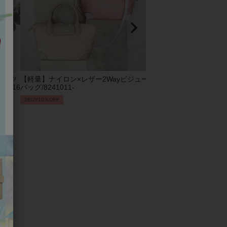
ビック
【軽量】ナイロン×レザー2Wayビジュー
2Wayエコファーバッグ/82
1016
バッグ/8241011-
2BUY10％OFF