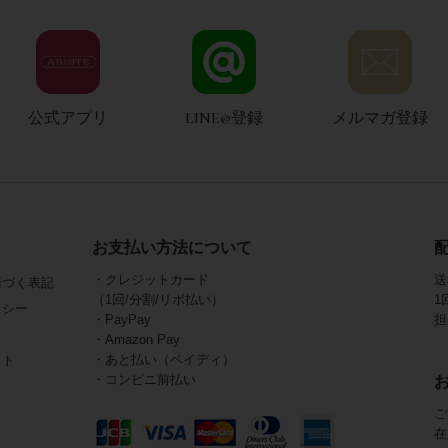
公式アプリ
LINE@登録
メルマガ登録
お支払い方法について
・クレジットカード
送
基づく表記
（1回/分割/リボ払い）
1
リシー
・PayPay
担
・Amazon Pay
・あと払い（ペイディ）
イト
・コンビニ前払い
ご
在