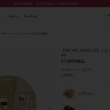
最短翌日配送・11,000円以上で送料当社負担
ロ
Topics
Ranking
レザーハートコインケース/2020098-
【MICHELANGELO】イ
98-
17,280
税込
付与ポイント:
173
Pt.
送料込
Lブラウン