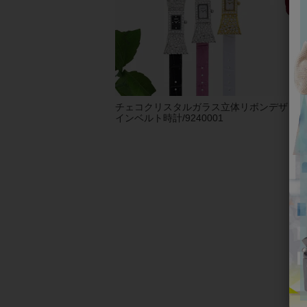
チェコクリスタルガラス立体リボンデザ
【
インベルト時計/9240001
りイ