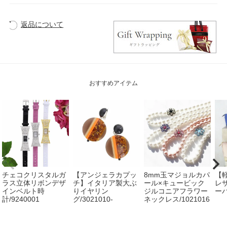
返品について
おすすめアイテム
チェコクリスタルガ
【アンジェラカプッ
8mm玉マジョルカパ
【
ラス立体リボンデザ
チ】イタリア製大ぶ
ール×キュービック
レザ
インベルト時
りイヤリン
ジルコニアフラワー
ーバ
計/9240001
グ/3021010-
ネックレス/1021016