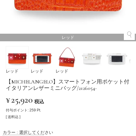
レッド
レッド
レッド
レッド
【MICHELANGELO】スマートフォン用ポケット付
イタリアンレザーミニバッグ/2126054-
¥
25,920
税込
付与ポイント:
259
Pt.
送料込
カラー
選択してください