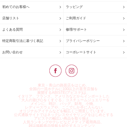
初めてのお客様へ
ラッピング
店舗リスト
ご利用ガイド
よくある質問
修理/サポート
特定商取引法に基づく表記
プライバシーポリシー
お問い合わせ
コーポレートサイト
東京・青山の路面店をはじめ、
全国の一流ホテルに100以上の直営店舗を
展開するABISTE(アビステ)は、
イタリア、フランス、アメリカなどからインポートした
「大人の遊び心をくすぐる」コスチュームジュエリーを
メインに、時計、バッグ、財布、小物、
レディースウェアや、ここでしか手に入らない
オリジナルアイテムなどを幅広くご用意しています。
公式通販サイトではネックレスやイヤリングをはじめとする
アビステの幅広い商品を取り揃え、
人気ランキングやテレビなどメディア着用商品、
雑誌掲載商品情報を紹介するコンテンツ、