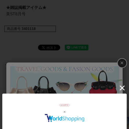
★雑誌掲載アイテム★
美ST8月号
商品番号
3401118
×
返品について
おすすめアイテム