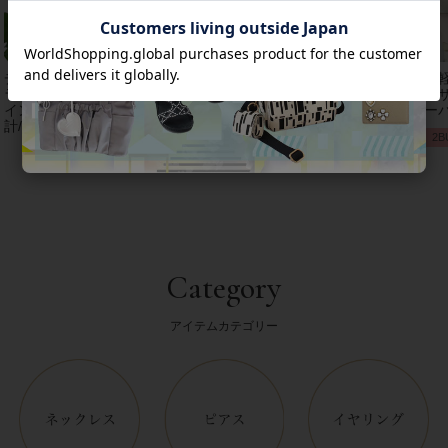
チェコクリスタルガ
【アンジェラカプッ
8mm玉マジョルカパ
【
ラス立体リボンデザ
チ】イタリア製大ぶ
ール×キュービック
レザ
インベルト時
りイヤリン
ジルコニアフラワー
ーバ
計/9240001
グ/3021010-
ネックレス/1021016
2B
Category
アイテムカテゴリー