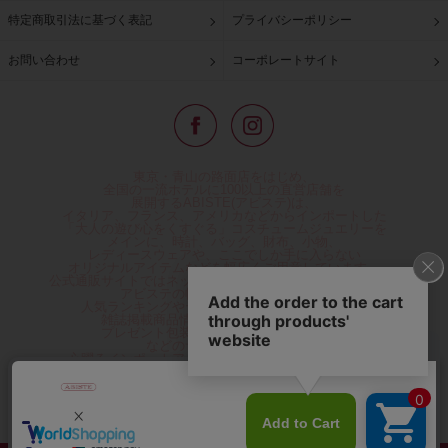
特定商取引法に基づく表記
プライバシーポリシー
お問い合わせ
コーポレートサイト
東京・青山の路面店をはじめ、
全国の一流ホテルに100以上の直営店舗を
展開するABISTE(アビステ)は、
イタリア、フランス、アメリカなどからインポートした
「大人の遊び心をくすぐる」コスチュームジュエリーを
メインに、時計、バッグ、財布、小物、
レディースウェアや、ここでしか手に入らない
オリジナルアイテムなどを幅広くご用意しています。
公式通販サイトではネックレスやイヤリングをはじめとする
アビステの幅広い商品を取り揃え、
人気ランキングやテレビなどメディア着用商品、
雑誌掲載商品情報を紹介するコンテンツ、
プレゼント包装無料や独自のポイント還元
などのサービスをご提供。
心躍るインポートアクセサリーや時計、小物などで、
お客様の日常をほんの少し豊かにし、
夢やときめきを与えられるよう願っています。
◆ギフトラッピング無料/11,000円以上のご注文で送料無料◆