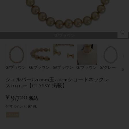
G/ブラウン
G/ブラウン
G/ブラウン
G/ブラウン
G/ブラウン
S/グレー
S/
シェルパール12mm玉×40cmショートネックレ
ス/1151422【CLASSY. 掲載】
¥
9,720
税込
付与ポイント:
97
Pt.