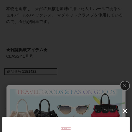
本物を追求し、天然の貝核を原珠に用いた人工パールであるシ
ェルパールのネックレス。 マグネットクラスプを使用している
ので、着脱が簡単です。
★雑誌掲載アイテム★
CLASSY.1月号
商品番号
1151422
×
返品について