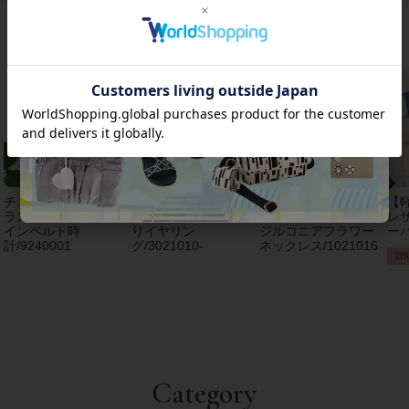
おすすめアイテム
チェコクリスタルガ
【アンジェラカプッ
8mm玉マジョルカパ
【
ラス立体リボンデザ
チ】イタリア製大ぶ
ール×キュービック
レザ
インベルト時
りイヤリン
ジルコニアフラワー
ーバ
計/9240001
グ/3021010-
ネックレス/1021016
2B
Category