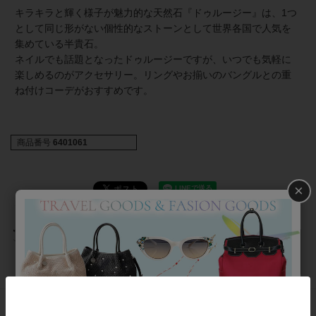
キラキラと輝く様子が魅力的な天然石『ドゥルージー』は、1つ
として同じ形がない個性的なストーンとして世界各国で人気を
集めている半貴石。
ネイルでも話題となったドゥルージーですが、いつでも気軽に
楽しめるのがアクセサリー。リングやお揃いのバングルとの重
ね付けコーデがおすすめです。
商品番号
6401061
×
返品について
おすすめアイテム