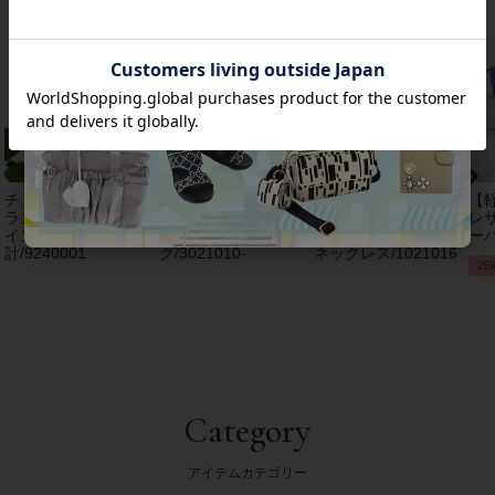
チェコクリスタルガ
【アンジェラカプッ
8mm玉マジョルカパ
【
ラス立体リボンデザ
チ】イタリア製大ぶ
ール×キュービック
レザ
インベルト時
りイヤリン
ジルコニアフラワー
ーバ
計/9240001
グ/3021010-
ネックレス/1021016
2B
Category
アイテムカテゴリー