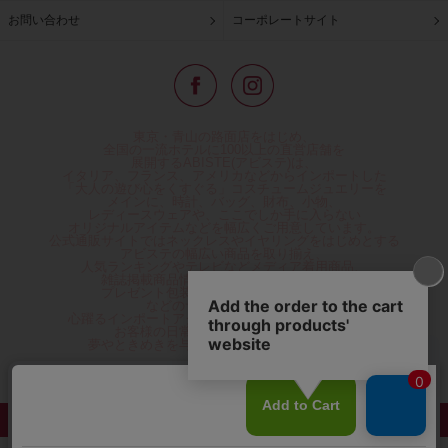
お問い合わせ
コーポレートサイト
東京・青山の路面店をはじめ、
全国の一流ホテルに100以上の直営店舗を
展開するABISTE(アビステ)は、
イタリア、フランス、アメリカなどからインポートした
「大人の遊び心をくすぐる」コスチュームジュエリーを
メインに、時計、バッグ、財布、小物、
レディースウェアや、ここでしか手に入らない
オリジナルアイテムなどを幅広くご用意しています。
公式通販サイトではネックレスやイヤリングをはじめとする
アビステの幅広い商品を取り揃え、
人気ランキングやテレビなどメディア着用商品、
雑誌掲載商品情報を紹介するコンテンツ、
プレゼント包装無料や独自のポイント還元
などのサービスをご提供。
心躍るインポートアクセサリーや時計、小物などで、
お客様の日常をほんの少し豊かにし、
夢やときめきを与えられるよう願っています。
◆ギフトラッピング無料/11,000円以上のご注文で送料無料◆
©ABISTE WEB SHOP