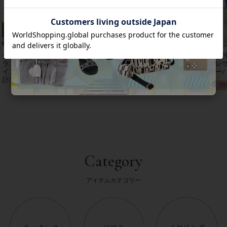
チェコクリスタルガ
【アンジェラカプッ
8mm玉マジョルカパ
【
ラス立体リボンデザ
チ】イタリア製大ぶ
ール×キュービック
レザ
インベルト時
りイヤリン
ジルコニアフラワー
ーバ
計/9240001
グ/3021010-
ネックレス/1021016
2B
Category
アイテムカテゴリー