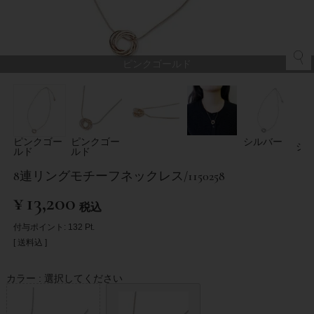
ピンクゴールド
ピンクゴー
ピンクゴー
シルバー
シ
ルド
ルド
8連リングモチーフネックレス/1150258
¥
13,200
税込
付与ポイント:
132
Pt.
送料込
カラー
選択してください