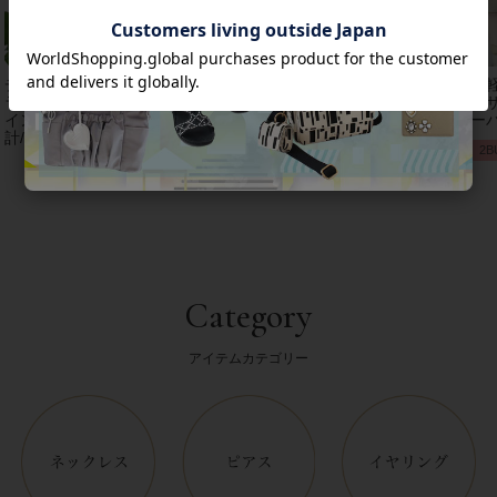
チェコクリスタルガ
【アンジェラカプッ
8mm玉マジョルカパ
【
ラス立体リボンデザ
チ】イタリア製大ぶ
ール×キュービック
レザ
インベルト時
りイヤリン
ジルコニアフラワー
ーバ
計/9240001
グ/3021010-
ネックレス/1021016
2B
Category
アイテムカテゴリー