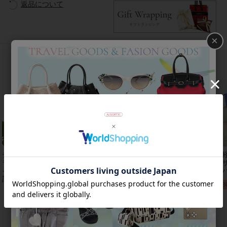
返品について
×
おすすめアイテム
チェコクリスタルガ
【アンジェラカプッ
8mm玉マジョルカパ
【
ラス立体リボンデザ
チ】イタリア製大ぶ
ール×キュービック
レザ
インベルト時
りイヤリン
ジルコニアフラワー
ーバ
計/9240001
グ/3021010-
ネックレス/1021016
2B