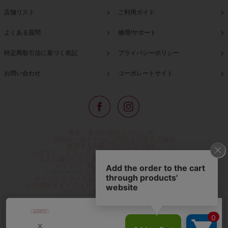
店舗リスト
ご利用ガイド
よくある質問
修理/サポート
特定商取引法に基づく表記
プライバシーポリシー
お問い合わせ
コーポレートサイト
東京・青山の路面店をはじめ、
全国の一流ホテルに100以上の直営店舗を
展開するABISTE(アビステ)は、
イタリア、フランス、アメリカなどからインポートした
「大人の遊び心をくすぐる」コスチュームジュエリーを
メインに、時計、バッグ、財布、小物、
レディースウェアや、ここでしか手に入らない
オリジナルアイテムなどを幅広くご用意しています。
公式通販サイトではネックレスやイヤリングをはじめとする
アビステの幅広い商品を取り揃え、
人気ランキングやテレビなどメディア着用商品、
雑誌掲載商品情報を紹介するコンテンツ、
プレゼント包装無料や独自のポイント還元
などのサービスをご提供。
心躍るインポートアクセサリーや時計、小物などで、