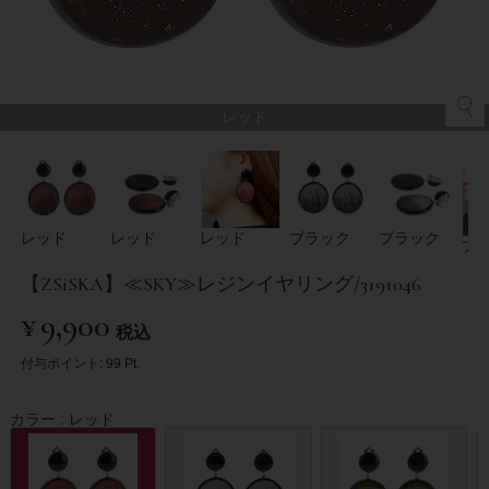
レッド
レッド
レッド
レッド
ブラック
ブラック
ブ
【ZSiSKA】≪SKY≫レジンイヤリング/3191046
¥
9,900
税込
付与ポイント:
99
Pt.
カラー
レッド