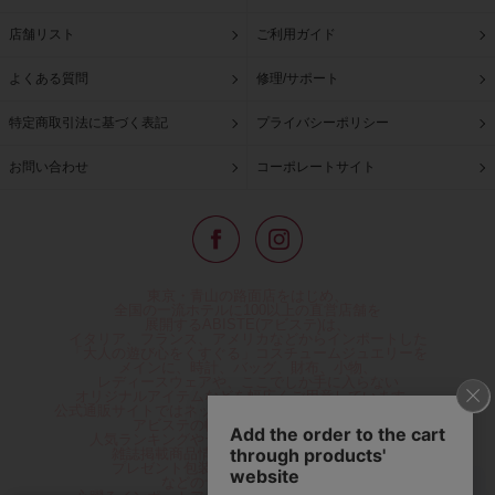
店舗リスト
ご利用ガイド
よくある質問
修理/サポート
特定商取引法に基づく表記
プライバシーポリシー
お問い合わせ
コーポレートサイト
東京・青山の路面店をはじめ、
全国の一流ホテルに100以上の直営店舗を
展開するABISTE(アビステ)は、
イタリア、フランス、アメリカなどからインポートした
「大人の遊び心をくすぐる」コスチュームジュエリーを
メインに、時計、バッグ、財布、小物、
レディースウェアや、ここでしか手に入らない
オリジナルアイテムなどを幅広くご用意しています。
公式通販サイトではネックレスやイヤリングをはじめとする
アビステの幅広い商品を取り揃え、
人気ランキングやテレビなどメディア着用商品、
雑誌掲載商品情報を紹介するコンテンツ、
プレゼント包装無料や独自のポイント還元
などのサービスをご提供。