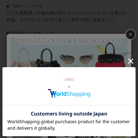
■「SKY」シリーズ
どこか哀愁漂う夕暮れ時の空からインスピレーションを受けた
作品。クリアレジンの中に美しい星空を閉じ込めました。
×
■ZSiSKA（シスカ）とは
上質な樹脂、ポリエステルレジンの特性を活かし、ガラスのよ
うな質感を再現しつつも、軽くてつけやすいことで人気を博し
ています。
商品番号
3191046
返品について