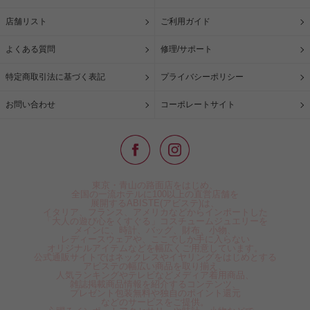
店舗リスト
ご利用ガイド
よくある質問
修理/サポート
特定商取引法に基づく表記
プライバシーポリシー
お問い合わせ
コーポレートサイト
東京・青山の路面店をはじめ、
全国の一流ホテルに100以上の直営店舗を
展開するABISTE(アビステ)は、
イタリア、フランス、アメリカなどからインポートした
「大人の遊び心をくすぐる」コスチュームジュエリーを
メインに、時計、バッグ、財布、小物、
レディースウェアや、ここでしか手に入らない
オリジナルアイテムなどを幅広くご用意しています。
公式通販サイトではネックレスやイヤリングをはじめとする
アビステの幅広い商品を取り揃え、
人気ランキングやテレビなどメディア着用商品、
雑誌掲載商品情報を紹介するコンテンツ、
プレゼント包装無料や独自のポイント還元
などのサービスをご提供。