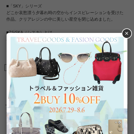
■「SKY」シリーズ
どこか哀愁漂う夕暮れ時の空からインスピレーションを受けた
作品。クリアレジンの中に美しい星空を閉じ込めました。
×
■ZSiSKA（シスカ）とは
上質な樹脂、ポリエステルレジンの特性を活かし、ガラスのよ
うな質感を再現しつつも、軽くてつけやすいことで人気を博し
ています。
商品番号
3191045
返品について