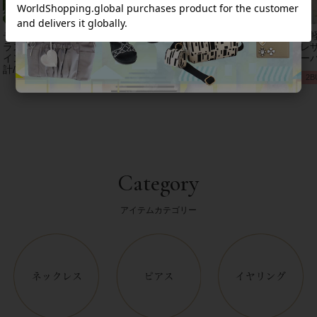
チェコクリスタルガ
【アンジェラカプッ
8mm玉マジョルカパ
【
ラス立体リボンデザ
チ】イタリア製大ぶ
ール×キュービック
レザ
インベルト時
りイヤリン
ジルコニアフラワー
ーバ
計/9240001
グ/3021010-
ネックレス/1021016
2B
Category
アイテムカテゴリー