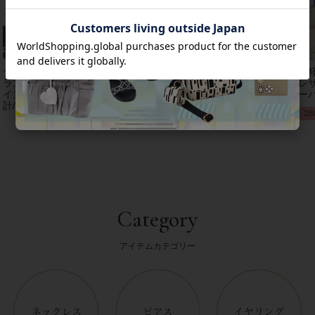
チェコクリスタルガ
【アンジェラカプッ
8mm玉マジョルカパ
【
ラス立体リボンデザ
チ】イタリア製大ぶ
ール×キュービック
レザ
インベルト時
りイヤリン
ジルコニアフラワー
ーバ
計/9240001
グ/3021010-
ネックレス/1021016
2B
Category
アイテムカテゴリー