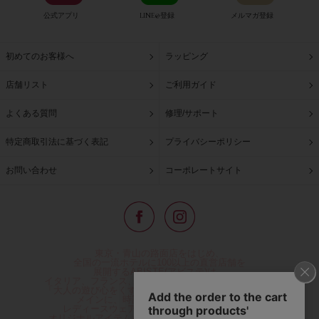
公式アプリ
LINE@登録
メルマガ登録
初めてのお客様へ
ラッピング
店舗リスト
ご利用ガイド
よくある質問
修理/サポート
特定商取引法に基づく表記
プライバシーポリシー
お問い合わせ
コーポレートサイト
東京・青山の路面店をはじめ、
全国の一流ホテルに100以上の直営店舗を
展開するABISTE(アビステ)は、
イタリア、フランス、アメリカなどからインポートした
「大人の遊び心をくすぐる」コスチュームジュエリーを
メインに、時計、バッグ、財布、小物、
レディースウェアや、ここでしか手に入らない
オリジナルアイテムなどを幅広くご用意しています。