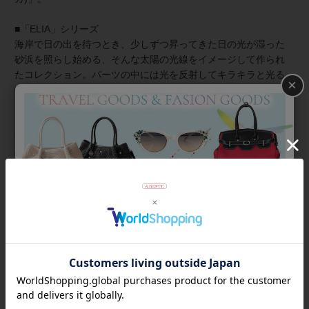
■「ELIA」シリーズ
海岸で日の出を待つとき、少しずつ昇ってきた日の光が湿った
砂浜を照らし始める、そんな太陽の光線をイメージして作られ
たコレクション。パーツの中には光を反射してキラキラと光る
×
特別な顔料がサッと塗られていて、控えめながらきらめきが生
まれます。
■ZSiSKA（シスカ）とは
上質な樹脂、ポリエステルレジンの特性を活かし、ガラスのよ
うな質感を再現しつつも、軽くてつけやすいことで人気を博し
ています。
商品番号
3020106
返品について