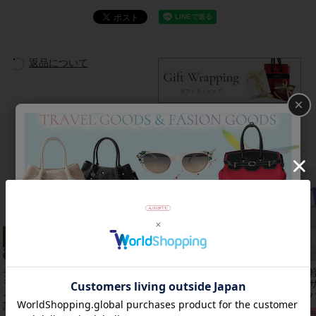
返品について
×
おすすめアイテム
チェコクリスタルガ
【アンジェラカプッ
8mm玉マジョルカパ
【
ラス立体リボンデザ
チ】イタリア製大ぶ
ール×キュービック
レザ
インベルト時
りイヤリン
ジルコニアフラワー
ーバ
計/9240001
グ/3021010-
ネックレス/1021016
2B