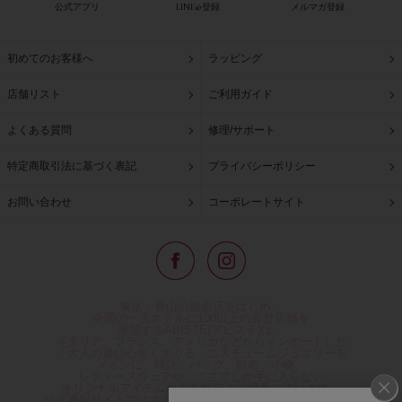
公式アプリ
LINE@登録
メルマガ登録
初めてのお客様へ
ラッピング
店舗リスト
ご利用ガイド
よくある質問
修理/サポート
特定商取引法に基づく表記
プライバシーポリシー
お問い合わせ
コーポレートサイト
東京・青山の路面店をはじめ、
全国の一流ホテルに100以上の直営店舗を
展開するABISTE(アビステ)は、
イタリア、フランス、アメリカなどからインポートした
「大人の遊び心をくすぐる」コスチュームジュエリーを
メインに、時計、バッグ、財布、小物、
レディースウェアや、ここでしか手に入らない
オリジナルアイテムなどを幅広くご用意しています。
公式通販サイトではネックレスやイヤリングをはじめとする