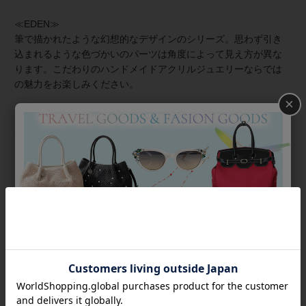
≪EDEN≫
筆で描かれたような幻想的なデザインのシリーズ。思わず引き
込まれるような色づかいのパーツは角度によって見え方が異な
ります。こだわりのハンドメイドアクリルジュエリーならでは
の魅力をお楽しみください。
×
≪シスカとは≫
上質な樹脂、ポリエステルレジンの特性を活かし、ガラスのよ
うな質感を再現しつつも、軽くてつけやすいことで人気を博し
ています。
金属アレルギーの方でも安心してお使いいただけます。
商品番号
4180014
返品について