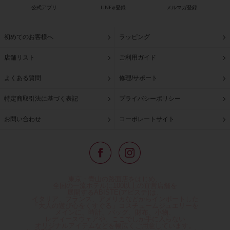
公式アプリ
LINE@登録
メルマガ登録
初めてのお客様へ
ラッピング
店舗リスト
ご利用ガイド
よくある質問
修理/サポート
特定商取引法に基づく表記
プライバシーポリシー
お問い合わせ
コーポレートサイト
東京・青山の路面店をはじめ、
全国の一流ホテルに100以上の直営店舗を
展開するABISTE(アビステ)は、
イタリア、フランス、アメリカなどからインポートした
「大人の遊び心をくすぐる」コスチュームジュエリーを
メインに、時計、バッグ、財布、小物、
レディースウェアや、ここでしか手に入らない
オリジナルアイテムなどを幅広くご用意しています。