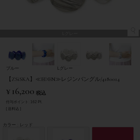
Lグレー
ブルー
Lグレー
【ZSiSKA】≪EDEN≫レジンバングル/4180014
¥
16,200
税込
付与ポイント:
162
Pt.
送料込
カラー
レッド