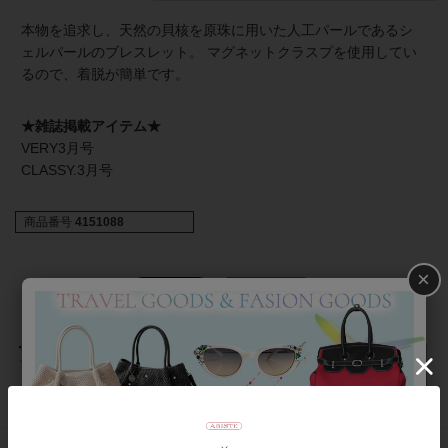
本物を追求し、天然の貝核を原珠に用いた人工パールであるシ
ェルパールのブレスレット。 マグネットクラスプを使用してい
るので、着脱が簡単です。
★雑誌掲載アイテム★
VERY3月号
CLASSY.3月号
商品番号
4151088
×
返品について