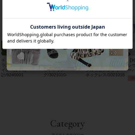
おすすめアイテム
チェコクリスタルガ
【アンジェラカプッ
8mm玉マジョルカパ
【
ラス立体リボンデザ
チ】イタリア製大ぶ
ール×キュービック
レザ
インベルト時
りイヤリン
ジルコニアフラワー
ーバ
計/9240001
グ/3021010-
ネックレス/1021016
2B
Category