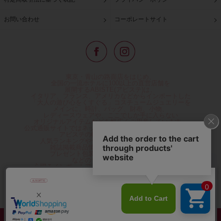
お問い合わせ
コーポレートサイト
東京・青山の路面店をはじめ、
全国の一流ホテルに100以上の直営店舗を
展開するABISTE(アビステ)は、
イタリア、フランス、アメリカなどからインポートした
「大人の遊び心をくすぐる」コスチュームジュエリーを
メインに、時計、バッグ、財布、小物、
レディースウェアや、ここでしか手に入らない
オリジナルアイテムなどを幅広くご用意しています。
公式通販サイトではネックレスやイヤリングをはじめとする
アビステの幅広い商品を取り揃え、
人気ランキングやテレビなどメディア着用商品、
雑誌掲載商品情報を紹介するコンテンツ、
プレゼント包装無料や独自のポイント還元
などのサービスをご提供。
心躍るインポートアクセサリーや時計、小物などで、
お客様の日常をほんの少し豊かにし、
夢やときめきを与えられるよう願っています。
◆ギフトラッピング無料/11,000円以上のご注文で送料無料◆
©ABISTE WEB SHOP