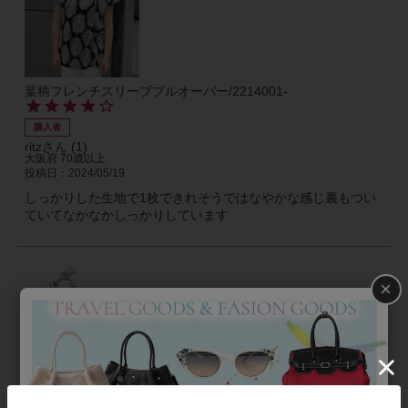
葉柄フレンチスリーブプルオーバー/2214001-
購入者
ritz
1
大阪府
70歳以上
投稿日
2024/05/19
しっかりした生地で1枚できれそうではなやかな感じ裏もつい
ていてなかなかしっかりしています
×
【ZSiSKA】≪FLOATING PEARLS≫レジンイヤリング