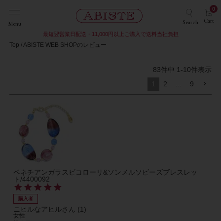
0
Cart
Search
Menu
最短翌営業日配送・11,000円以上ご購入で送料当社負担
Top
ABISTE WEB SHOPのレビュー
83
件中
1
-
10
件表示
1
2
…
9
ベネチアンガラスビコローリ&ソンメルソビーズブレスレッ
ト/4400092
購入者
ニヒルなアヒル
1
女性