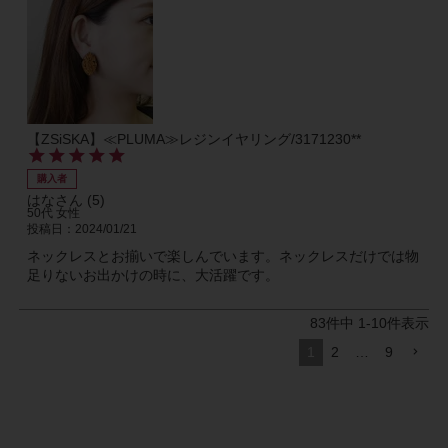
【ZSiSKA】≪PLUMA≫レジンイヤリング/3171230**
購入者
はな
5
50代
女性
投稿日
2024/01/21
ネックレスとお揃いで楽しんでいます。ネックレスだけでは物
足りないお出かけの時に、大活躍です。
83
件中
1
-
10
件表示
1
2
…
9