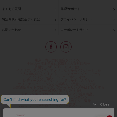
よくある質問
修理/サポート
特定商取引法に基づく表記
プライバシーポリシー
お問い合わせ
コーポレートサイト
東京・青山の路面店をはじめ、
全国の一流ホテルに100以上の直営店舗を
展開するABISTE(アビステ)は、
イタリア、フランス、アメリカなどからインポートした
「大人の遊び心をくすぐる」コスチュームジュエリーを
メインに、時計、バッグ、財布、小物、
レディースウェアや、ここでしか手に入らない
オリジナルアイテムなどを幅広くご用意しています。
公式通販サイトではネックレスやイヤリングをはじめとする
アビステの幅広い商品を取り揃え、
人気ランキングやテレビなどメディア着用商品、
雑誌掲載商品情報を紹介するコンテンツ、
プレゼント包装無料や独自のポイント還元
などのサービスをご提供。
心躍るインポートアクセサリーや時計、小物などで、
お客様の日常をほんの少し豊かにし、
夢やときめきを与えられるよう願っています。