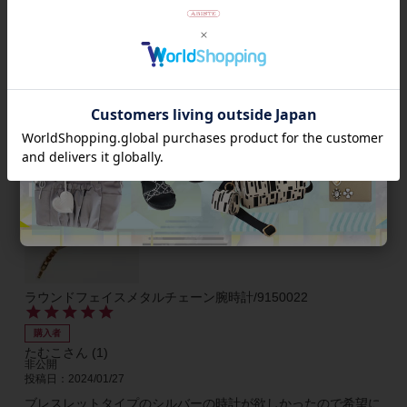
購入者
レモンユーカリ
3
神奈川県
50代
女性
投稿日
2024/02/01
ネックレスとお揃いで以前購入したのですがイヤリングを片方
落としてしまったので再度購入。淡いピンク色で肌馴染みが良
いです。
ラウンドフェイスメタルチェーン腕時計/9150022
購入者
たむこ
1
非公開
投稿日
2024/01/27
ブレスレットタイプのシルバーの時計が欲しかったので希望に