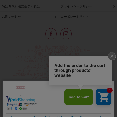
特定商取引法に基づく表記
プライバシーポリシー
お問い合わせ
コーポレートサイト
東京・青山の路面店をはじめ、
全国の一流ホテルに100以上の直営店舗を
展開するABISTE(アビステ)は、
イタリア、フランス、アメリカなどからインポートした
「大人の遊び心をくすぐる」コスチュームジュエリーを
メインに、時計、バッグ、財布、小物、
レディースウェアや、ここでしか手に入らない
オリジナルアイテムなどを幅広くご用意しています。
公式通販サイトではネックレスやイヤリングをはじめとする
アビステの幅広い商品を取り揃え、
人気ランキングやテレビなどメディア着用商品、
雑誌掲載商品情報を紹介するコンテンツ、
プレゼント包装無料や独自のポイント還元
などのサービスをご提供。
心躍るインポートアクセサリーや時計、小物などで、
お客様の日常をほんの少し豊かにし、
夢やときめきを与えられるよう願っています。
◆ギフトラッピング無料/11,000円以上のご注文で送料無料◆