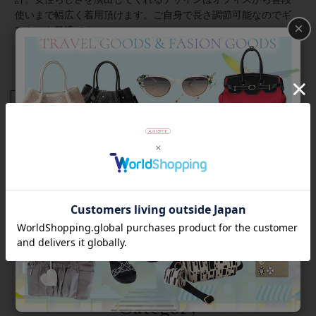
使いまで幅広く着用頂けます。ご自身で長さ調節可能なのでギ
×
フトにも最適です♪
ベルトの長さ調整については
こちら＞＞
商品番号
9020015
返品について
Category