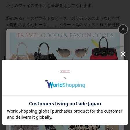
小さめフェイスで手元を華奢見えしてくれます。
艶のあるビーズやマットなビーズ、磨りガラスのようなビーズ
や彫刻のようなビーズ……。ムラーノ島のマエストロの伝統技
×
法を凝縮した様々なデザインのビーズは味わい深く、長い年月
を経ても変わらない質感と、懐かしさと新鮮さを感じる独特な
雰囲気を存分に味わえます。
商品番号
9300029
返品について