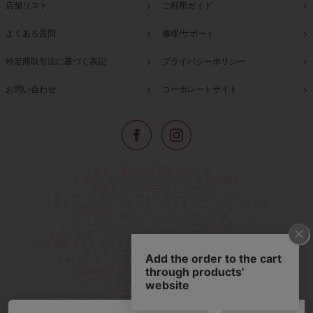
店舗リスト
ご利用ガイド
よくある質問
修理/サポート
特定商取引法に基づく表記
プライバシーポリシー
お問い合わせ
コーポレートサイト
東京・青山の路面店をはじめ、
全国の一流ホテルに100以上の直営店舗を
展開するABISTE(アビステ)は、
イタリア、フランス、アメリカなどからインポートした
「大人の遊び心をくすぐる」コスチュームジュエリーを
メインに、時計、バッグ、財布、小物、
レディースウェアや、ここでしか手に入らない
オリジナルアイテムなどを幅広くご用意しています。
公式通販サイトではネックレスやイヤリングをはじめとする
アビステの幅広い商品を取り揃え、
人気ランキングやテレビなどメディア着用商品、
雑誌掲載商品情報を紹介するコンテンツ、
プレゼント包装無料や独自のポイント還元
などのサービスをご提供。
心躍るインポートアクセサリーや時計、小物などで、
お客様の日常をほんの少し豊かにし、