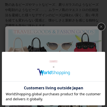
艶のあるビーズやマットなビーズ、磨りガラスのようなビーズ
や彫刻のようなビーズ……。ムラーノ島のマエストロの伝統技
法を凝縮した様々なデザインのビーズは味わい深く、長い年月
を経ても変わらない質感と、懐かしさと新鮮さを感じる独特な
×
雰囲気を存分に味わえます。
小さめフェイスで手元を華奢見えしてくれます。長さはコード
ストッパーで簡単に調節可能。着脱もスムーズです。
商品番号
9250023
返品について