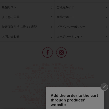
店舗リスト
ご利用ガイド
よくある質問
修理/サポート
特定商取引法に基づく表記
プライバシーポリシー
お問い合わせ
コーポレートサイト
東京・青山の路面店をはじめ、
全国の一流ホテルに100以上の直営店舗を
展開するABISTE(アビステ)は、
イタリア、フランス、アメリカなどからインポートした
「大人の遊び心をくすぐる」コスチュームジュエリーを
メインに、時計、バッグ、財布、小物、
レディースウェアや、ここでしか手に入らない
オリジナルアイテムなどを幅広くご用意しています。
公式通販サイトではネックレスやイヤリングをはじめとする
アビステの幅広い商品を取り揃え、
人気ランキングやテレビなどメディア着用商品、
雑誌掲載商品情報を紹介するコンテンツ、
プレゼント包装無料や独自のポイント還元
などのサービスをご提供。