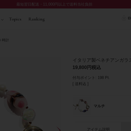
最短翌日配送・11,000円以上で送料当社負担
ロ
Topics
Ranking
ト時計
イタリア製ベネチアンガラ
19,800
税込
付与ポイント:
198
Pt.
送料込
マルチ
アイテム説明