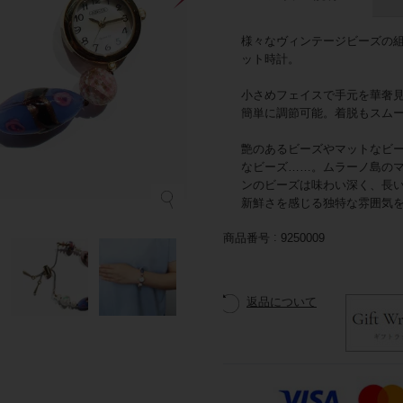
様々なヴィンテージビーズの
ット時計。
小さめフェイスで手元を華奢
簡単に調節可能。着脱もスム
艶のあるビーズやマットなビ
なビーズ……。ムラーノ島の
ンのビーズは味わい深く、長
新鮮さを感じる独特な雰囲気
商品番号
9250009
返品について