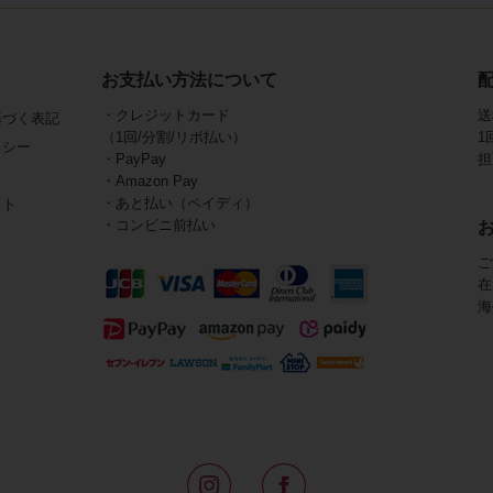
お支払い方法について
・クレジットカード
送
基づく表記
（1回/分割/リボ払い）
1
リシー
・PayPay
担
・Amazon Pay
・あと払い（ペイディ）
イト
・コンビニ前払い
ご
在
海