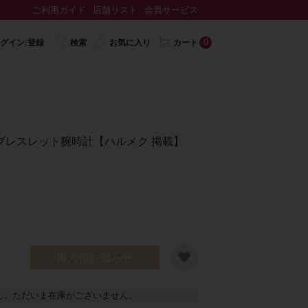
ご利用ガイド
店舗リスト
会員サービス
0
グイン/登録
検索
お気に入り
カート
ブレスレット腕時計【ハルメク 掲載】
再入荷お知らせ
ん。ただいま在庫がございません。