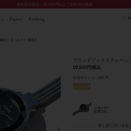
最短翌日配送・11,000円以上で送料当社負担
ロ
Topics
Ranking
腕時計【ハルメク 掲載】
ラウンドフェイスチェーン
10,500
税込
付与ポイント:
105
Pt.
シルバー
在庫切れ
申し訳ございませ