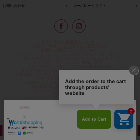
お問い合わせ
コーポレートサイト
東京・青山の路面店をはじめ、
全国の一流ホテルに100以上の直営店舗を
展開するABISTE(アビステ)は、
イタリア、フランス、アメリカなどからインポートした
「大人の遊び心をくすぐる」コスチュームジュエリーを
メインに、時計、バッグ、財布、小物、
レディースウェアや、ここでしか手に入らない
オリジナルアイテムなどを幅広くご用意しています。
公式通販サイトではネックレスやイヤリングをはじめとする
アビステの幅広い商品を取り揃え、
人気ランキングやテレビなどメディア着用商品、
雑誌掲載商品情報を紹介するコンテンツ、
プレゼント包装無料や独自のポイント還元
などのサービスをご提供。
心躍るインポートアクセサリーや時計、小物などで、
お客様の日常をほんの少し豊かにし、
夢やときめきを与えられるよう願っています。
◆ギフトラッピング無料/11,000円以上のご注文で送料無料◆
©ABISTE WEB SHOP