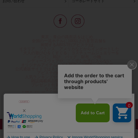
お問い合わせ
コーポレートサイト
東京・青山の路面店をはじめ、
全国の一流ホテルに100以上の直営店舗を
展開するABISTE(アビステ)は、
イタリア、フランス、アメリカなどからインポートした
「大人の遊び心をくすぐる」コスチュームジュエリーを
メインに、時計、バッグ、財布、小物、
レディースウェアや、ここでしか手に入らない
オリジナルアイテムなどを幅広くご用意しています。
公式通販サイトではネックレスやイヤリングをはじめとする
アビステの幅広い商品を取り揃え、
人気ランキングやテレビなどメディア着用商品、
雑誌掲載商品情報を紹介するコンテンツ、
プレゼント包装無料や独自のポイント還元
などのサービスをご提供。
心躍るインポートアクセサリーや時計、小物などで、
お客様の日常をほんの少し豊かにし、
夢やときめきを与えられるよう願っています。
◆ギフトラッピング無料/11,000円以上のご注文で送料無料◆
©ABISTE WEB SHOP