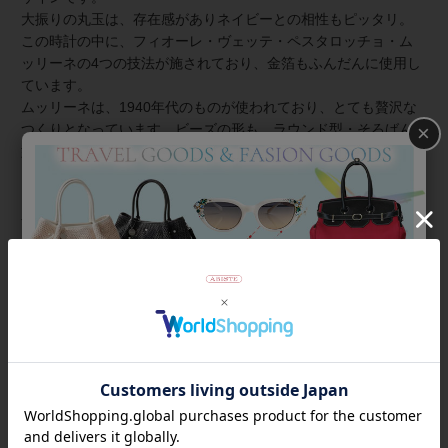
大振りの丸玉は、存在感がありネイビーとの相性もピッタリ。
この時計の中に、フィオーレ・ヴェッテ・ペスタロッチョ・ム
ッリーネの4つの技法が施されており、金箔もふんだんに使用し
ています。
ムッリーネは、1940年代のものが使われており、とても贅沢な
×
つくりとなっています。ビーズの形も、ラウンド型・そろばん
型の変形・樽型とバラエティに富んでいて、なかなか手に入れ
る事の出来ない特別なベネチア時計となっています。
小さめフェイスで手元を華奢見えしてくれます。
商品番号
9250024
返品について