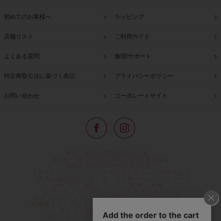
初めてのお客様へ
ラッピング
店舗リスト
ご利用ガイド
よくある質問
修理/サポート
特定商取引法に基づく表記
プライバシーポリシー
お問い合わせ
コーポレートサイト
東京・青山の路面店をはじめ、
全国の一流ホテルに100以上の直営店舗を
展開するABISTE(アビステ)は、
イタリア、フランス、アメリカなどからインポートした
「大人の遊び心をくすぐる」コスチュームジュエリーを
メインに、時計、バッグ、財布、小物、
レディースウェアや、ここでしか手に入らない
オリジナルアイテムなどを幅広くご用意しています。
公式通販サイトではネックレスやイヤリングをはじめとする
アビステの幅広い商品を取り揃え、
人気ランキングやテレビなどメディア着用商品、