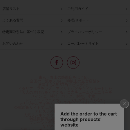
店舗リスト
ご利用ガイド
よくある質問
修理/サポート
特定商取引法に基づく表記
プライバシーポリシー
お問い合わせ
コーポレートサイト
東京・青山の路面店をはじめ、
全国の一流ホテルに100以上の直営店舗を
展開するABISTE(アビステ)は、
イタリア、フランス、アメリカなどからインポートした
「大人の遊び心をくすぐる」コスチュームジュエリーを
メインに、時計、バッグ、財布、小物、
レディースウェアや、ここでしか手に入らない
オリジナルアイテムなどを幅広くご用意しています。
公式通販サイトではネックレスやイヤリングをはじめとする
アビステの幅広い商品を取り揃え、
人気ランキングやテレビなどメディア着用商品、
雑誌掲載商品情報を紹介するコンテンツ、
プレゼント包装無料や独自のポイント還元
などのサービスをご提供。