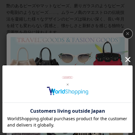
艶のあるビーズやマットなビーズ、磨りガラスのようなビーズ
や彫刻のようなビーズ……。ムラーノ島のマエストロの伝統技
法を凝縮した様々なデザインのビーズは味わい深く、長い年月
を経ても変わらない質感と、懐かしさと新鮮さを感じる独特な
×
雰囲気を存分に味わえます。
小さめフェイスで手元を華奢見えしてくれます。長さはコード
ストッパーで簡単に調節可能。着脱もスムーズです。
商品番号
9250023
返品について