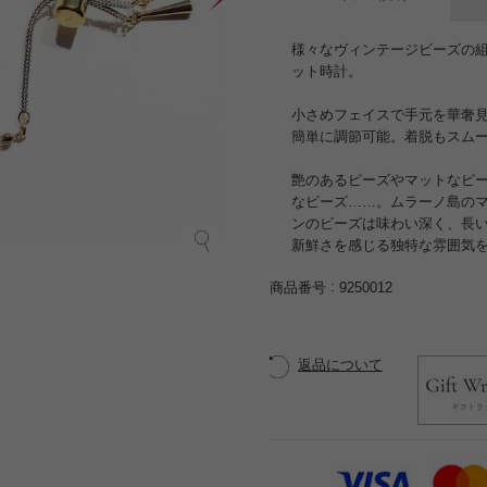
様々なヴィンテージビーズの
ット時計。
小さめフェイスで手元を華奢
簡単に調節可能。着脱もスム
艶のあるビーズやマットなビ
なビーズ……。ムラーノ島の
ンのビーズは味わい深く、長
新鮮さを感じる独特な雰囲気
商品番号
9250012
返品について