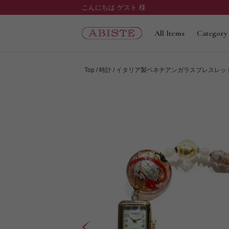
こんにちは ゲスト 様
All Items
Category
Top
時計
イタリア製ベネチアンガラスブレスレッ