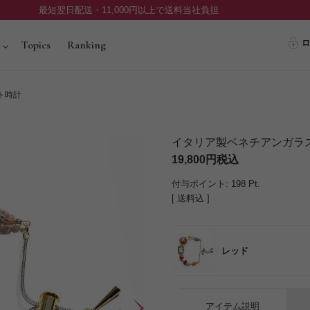
最短翌日配送・11,000円以上で送料当社負担
ロ
Topics
Ranking
ト時計
イタリア製ベネチアンガラ
19,800
税込
付与ポイント:
198
Pt.
送料込
レッド
アイテム説明