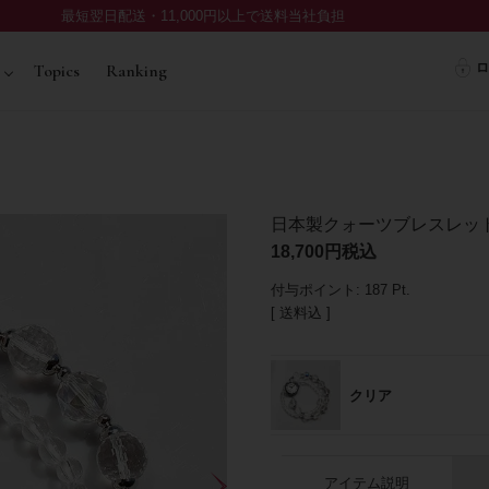
最短翌日配送・11,000円以上で送料当社負担
ロ
Topics
Ranking
日本製クォーツブレスレッ
18,700
税込
付与ポイント:
187
Pt.
送料込
クリア
アイテム説明