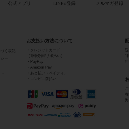
公式アプリ
LINE@登録
メルマガ登録
お支払い方法について
・クレジットカード
送
基づく表記
（1回/分割/リボ払い）
1
リシー
・PayPay
担
・Amazon Pay
・あと払い（ペイディ）
イト
・コンビニ前払い
ご
在
海