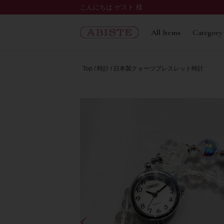
こんにちは ゲスト 様
All Items
Category
Top
時計
日本製クォーツブレスレット時計