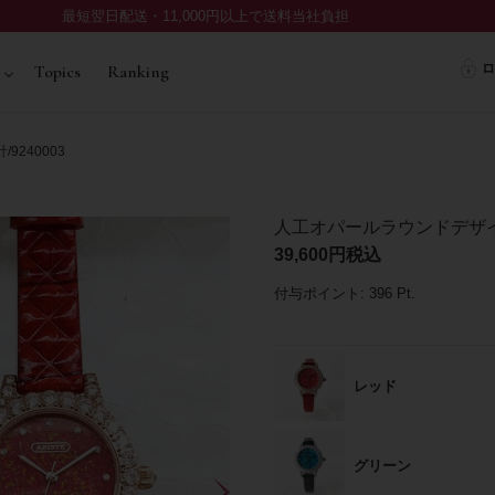
最短翌日配送・11,000円以上で送料当社負担
ロ
Topics
Ranking
240003
人工オパールラウンドデザイン
39,600
税込
付与ポイント:
396
Pt.
レッド
グリーン