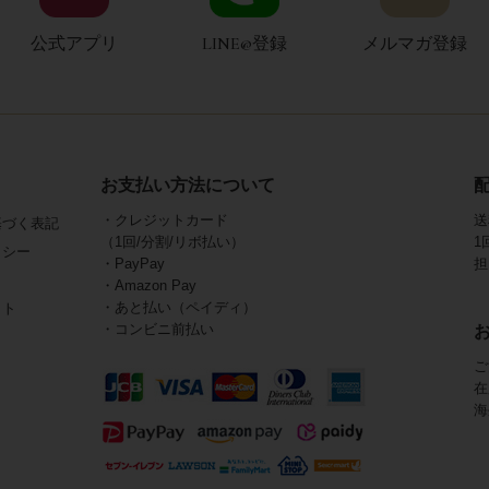
公式アプリ
LINE@登録
メルマガ登録
お支払い方法について
・クレジットカード
送
基づく表記
（1回/分割/リボ払い）
1
リシー
・PayPay
担
・Amazon Pay
・あと払い（ペイディ）
イト
・コンビニ前払い
ご
在
海