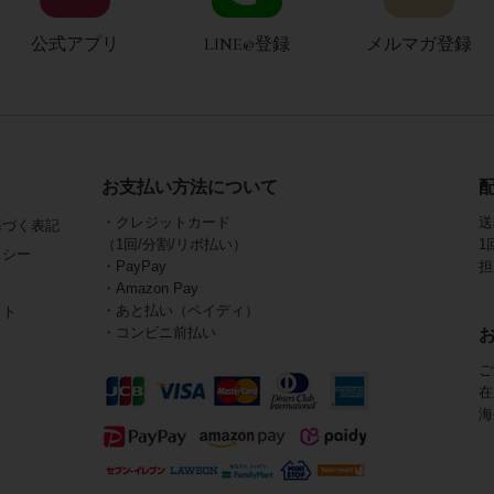
公式アプリ
LINE@登録
メルマガ登録
お支払い方法について
・クレジットカード
送
基づく表記
（1回/分割/リボ払い）
1
リシー
・PayPay
担
・Amazon Pay
・あと払い（ペイディ）
イト
・コンビニ前払い
ご
在
海