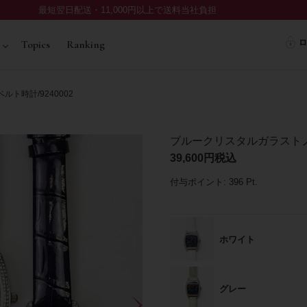
最短翌日配送・11,000円以上で送料当社負担
ロ
Topics
Ranking
ト時計/9240002
ブルークリスタルガラストノー
39,600
税込
付与ポイント:
396
Pt.
ホワイト
グレー