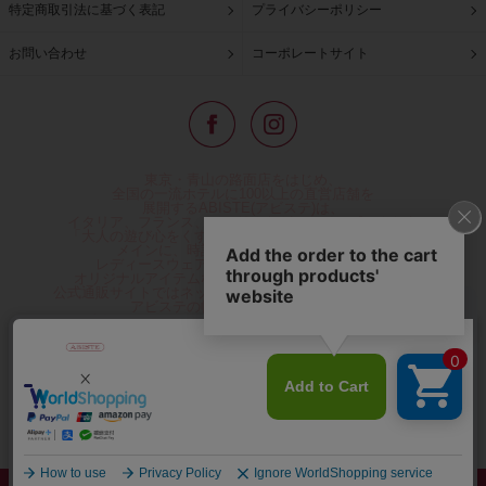
特定商取引法に基づく表記
プライバシーポリシー
お問い合わせ
コーポレートサイト
東京・青山の路面店をはじめ、
全国の一流ホテルに100以上の直営店舗を
展開するABISTE(アビステ)は、
イタリア、フランス、アメリカなどからインポートした
「大人の遊び心をくすぐる」コスチュームジュエリーを
メインに、時計、バッグ、財布、小物、
レディースウェアや、ここでしか手に入らない
オリジナルアイテムなどを幅広くご用意しています。
公式通販サイトではネックレスやイヤリングをはじめとする
アビステの幅広い商品を取り揃え、
人気ランキングやテレビなどメディア着用商品、
雑誌掲載商品情報を紹介するコンテンツ、
プレゼント包装無料や独自のポイント還元
などのサービスをご提供。
心躍るインポートアクセサリーや時計、小物などで、
お客様の日常をほんの少し豊かにし、
夢やときめきを与えられるよう願っています。
◆ギフトラッピング無料/11,000円以上のご注文で送料無料◆
©ABISTE WEB SHOP