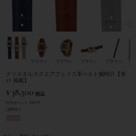
ブラウン
ブラウン
ブラウン
ブラウン
ブ
クリスタルスクエアフェイス革ベルト腕時計【美
ST 掲載】
¥
38,500
税込
付与ポイント:
385
Pt.
送料込