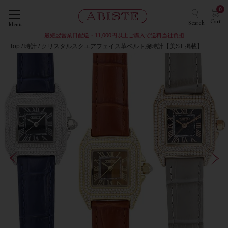
0
Cart
Search
Menu
最短翌営業日配送・11,000円以上ご購入で送料当社負担
Top
時計
クリスタルスクエアフェイス革ベルト腕時計【美ST 掲載】