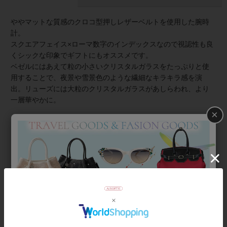
ややマットな質感のクロコ型押しレザーベルトを使用した腕時
計。
スクエアフェイス×ローマ数字のインデックスなので視認性も良
くシックな印象でギフトにもオススメです。
ベゼルにはあえて粒の小さいクリスタルガラスをたっぷりと使
用することで、夜景や雪景色のような繊細なキラキラ感を演
出。リューズには大粒のクリスタルガラスがあしらわれ、より
一層華やかに。
×
グレー、Dブルーのダイアルにはダークネイビーのサンドストー
ンを使用。星空のようにキラキラときらめきます。
ブラウンのダイアルは奥行きを感じる縞模様が特徴的なタイガ
ーアイ。金運、商売繁盛の石として人気のパワーストーンで
す。
★雑誌掲載アイテム★
美ST9月号