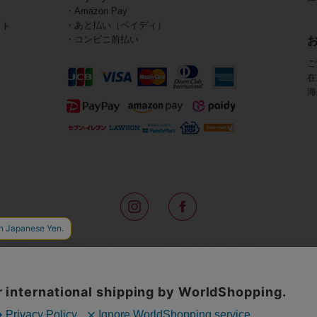
・Amazon Pay
・あと払い（ペイディ）
イト
・コンビニ前払い
ご
在
海
路面店をはじめ全国の一流ホテルに100以上の直営店舗を展開するABISTE(
アメリカなどからインポートした「大人の遊び心をくすぐる」コスチューム
物、レディースウェアや、ここでしか手に入らないオリジナルアイテムなどを
イトでは、ネックレスやイヤリングをはじめとするアビステの幅広いアイテム
ランキングやテレビなどのメディア着用商品、雑誌掲載商品を紹介するコンテ
無料のギフトラッピングや独自のポイントなどのサービスをご提供。
インポートアクセサリーや時計、小物などで、お客様の日常をほんの少し豊
夢やときめきを与えられるよう願っています。