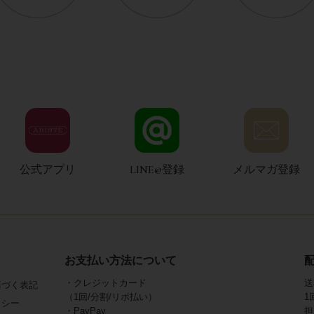
公式アプリ
LINE@登録
メルマガ登録
お支払い方法について
・クレジットカード
送
基づく表記
（1回/分割/リボ払い）
1
リシー
・PayPay
担