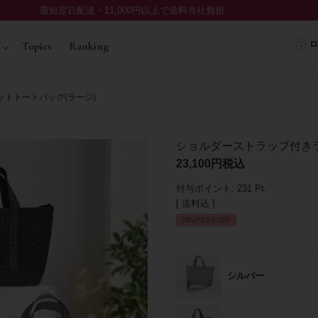
最短翌日配送・11,000円以上で送料当社負担
ロ
Topics
Ranking
トトートバッグ(ラージ)
ショルダーストラップ付きラ
23,100
税込
付与ポイント:
231
Pt.
送料込
2BUY10％OFF
シルバー