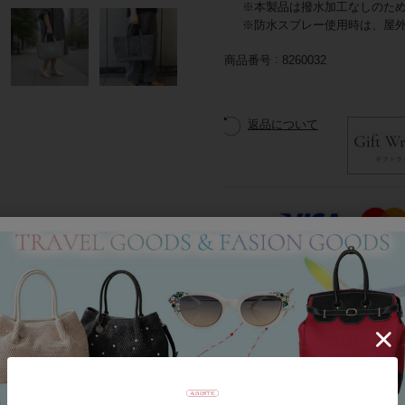
※本製品は撥水加工なしのた
※防水スプレー使用時は、屋
商品番号
8260032
返品について