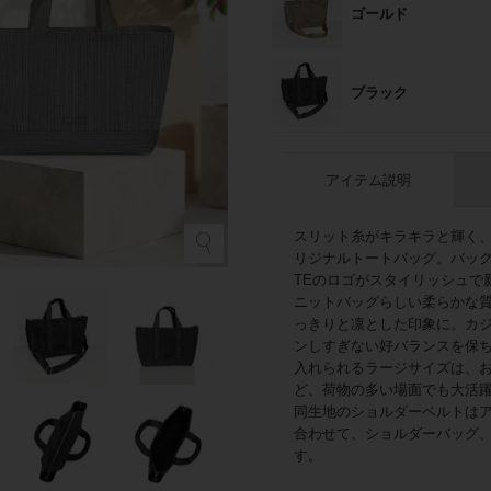
ゴールド
ブラック
アイテム説明
スリット糸がキラキラと輝く
シ
リジナルトートバッグ。バッグ
TEのロゴがスタイリッシュで
ニットバッグらしい柔らかな
っきりと凛とした印象に。カ
ンしすぎない好バランスを保ち
入れられるラージサイズは、
ど、荷物の多い場面でも大活
同生地のショルダーベルトは
合わせて、ショルダーバッグ
す。