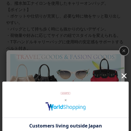
る、撥水加工ナイロンを使用したキャリーオンバッグ。
【ポイント】
・ポケットや仕切りが充実し、必要な時に物をサッと取り出し
やすい。
・バッグとして持ち歩く時にも抜かりのないデザイン。
・荷物量や好みに応じてサイドの紐でスタイルを変えられる。
・T字ハンドルキャリーバッグに使用時の安定感をサポートする
ベルト付き。
×
・キュートなハート型ファスナーポーチは取り外して手持ちの
バッグへの付け替えも可能。
※撥水加工は永久的に効果が続くものではありません。布製品対応の撥水スプレ
ー等を適宜ご利用ください。スプレーによるシミ等の補償はできかねます。ご使
用の際は必ず目立たない部分でお試しください。
商品番号
8260001