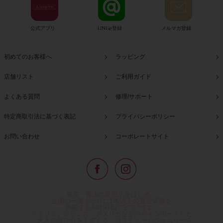
公式アプリ
LINE@登録
メルマガ登録
初めてのお客様へ
ラッピング
店舗リスト
ご利用ガイド
よくある質問
修理/サポート
特定商取引法に基づく表記
プライバシーポリシー
お問い合わせ
コーポレートサイト
東京・青山の路面店をはじめ、
全国の一流ホテルに100以上の直営店舗を
展開するABISTE(アビステ)は、
イタリア、フランス、アメリカなどからインポートした
「大人の遊び心をくすぐる」コスチュームジュエリーを