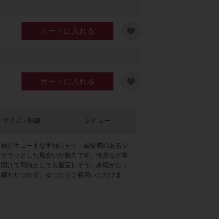
カートに入れる
カートに入れる
ピンク
サイズ・詳細
レビュー
コ柄がキュートな半袖シャツ。高級感のあるジ
くサラッとした風合いが魅力です。冷房など寒
を開けて羽織としても重宝しそう。身幅がたっ
も纏わりつかず、ゆったりご着用いただけま