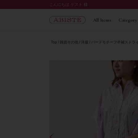
こんにちは ゲスト 様
All Items
Category
Top
雑貨その他
洋服
バードモチーフ半袖ストラ