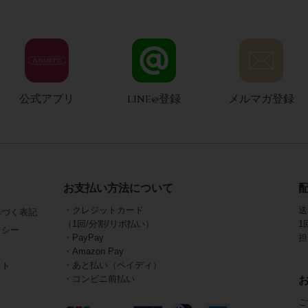
公式アプリ
LINE@登録
メルマガ登録
お支払い方法について
・クレジットカード
送
基づく表記
（1回/分割/リボ払い）
1
リシー
・PayPay
担
・Amazon Pay
・あと払い（ペイディ）
イト
・コンビニ前払い
ご