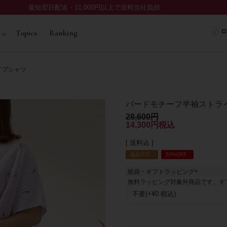
最短翌日配送・11,000円以上で送料当社負担
ロ
Topics
Ranking
イプシャツ
バードモチーフ半袖ストラ
28,600
14,300
税込
送料込
返品不可
50%OFF
紙袋・ギフトラッピング
(
無料ラッピング対象外商品です。ギ
必
須
)