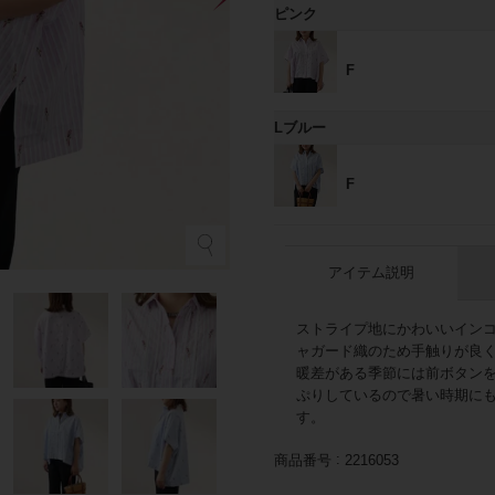
ピンク
F
Lブルー
F
アイテム説明
ストライプ地にかわいいイン
ャガード織のため手触りが良
暖差がある季節には前ボタン
ぷりしているので暑い時期に
す。
商品番号
2216053