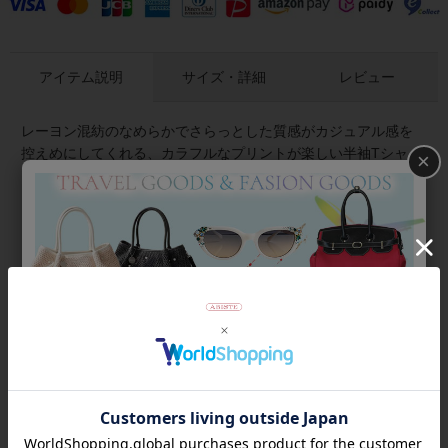
アイテム説明
サイズ・詳細
レビュー
レーヨン混紡のなめらかでさらっとした質感がカジュアル感を
控えめにしてくれる、カラフルなプリントが楽しい半袖Tシャ
×
ツ。腰骨にかかる丈で、スカートでもパンツでも合わせやす
く、アウトで着ても良くボトムスにインして着てももたつきづ
らい、使いやすい着丈です。
スラブ糸で編んだ生地はほんのりシアー感があり軽やかな質
感。柔らかく肌に馴染み、インナーとしても使いやすい薄手の
素材です。汗をかいても肌にまとわりつかず、乾きやすいので
蒸し暑い時期にもおすすめ。
商品番号
2216047