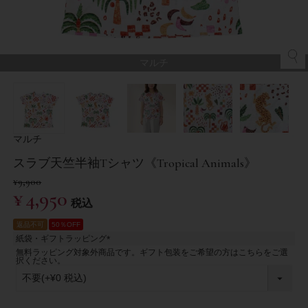
マルチ
マルチ
スラブ天竺半袖Tシャツ《Tropical Animals》
¥
9,900
¥
4,950
税込
返品不可
50％OFF
紙袋・ギフトラッピング
(
無料ラッピング対象外商品です。ギフト包装をご希望の方はこちらをご選
必
択ください。
須
)