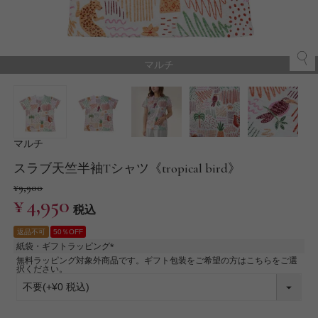
マルチ
マルチ
スラブ天竺半袖Tシャツ《tropical bird》
¥
9,900
¥
4,950
税込
返品不可
50％OFF
紙袋・ギフトラッピング
(
無料ラッピング対象外商品です。ギフト包装をご希望の方はこちらをご選
必
択ください。
須
)