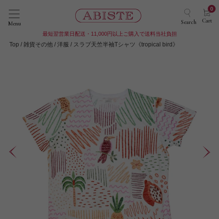
0
Cart
Search
Menu
最短翌営業日配送・11,000円以上ご購入で送料当社負担
Top
雑貨その他
洋服
スラブ天竺半袖Tシャツ《tropical bird》