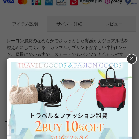
アイテム説明
サイズ・詳細
レビュー
レーヨン混紡のなめらかでさらっとした質感がカジュアル感を
控えめにしてくれる、カラフルなプリントが楽しい半袖Tシャ
ツ。腰骨にかかる丈で、スカートでもパンツでも合わせやす
×
く、アウトで着ても良くボトムスにインして着てももたつきづ
らい、使いやすい着丈です。
スラブ糸で編んだ生地はほんのりシアー感があり軽やかな質
感。柔らかく肌に馴染み、インナーとしても使いやすい薄手の
素材です。汗をかいても肌にまとわりつかず、乾きやすいので
蒸し暑い時期にもおすすめ。
商品番号
2216042