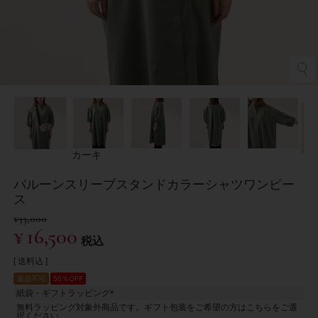
カーキ
バルーンスリーブスタンドカラーシャツワンピー
ス
¥
33,000
¥
16,500
税込
送料込
返品不可
50％OFF
紙袋・ギフトラッピング
(
無料ラッピング対象外商品です。ギフト包装をご希望の方はこちらをご選
必
択ください。