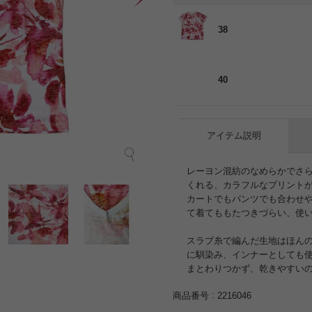
38
40
アイテム説明
レーヨン混紡のなめらかでさ
くれる、カラフルなプリント
カートでもパンツでも合わせ
て着てももたつきづらい、使
スラブ糸で編んだ生地はほん
に馴染み、インナーとしても
まとわりつかず、乾きやすい
商品番号
2216046