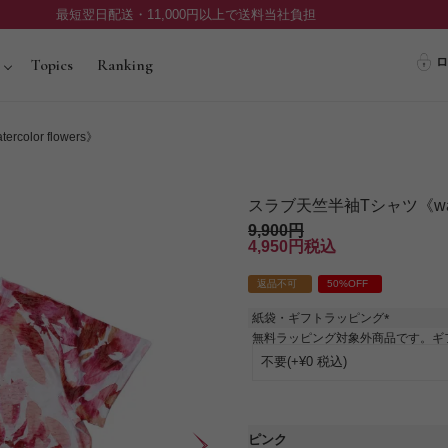
最短翌日配送・11,000円以上で送料当社負担
ロ
Topics
Ranking
olor flowers》
スラブ天竺半袖Tシャツ《waterc
9,900
4,950
税込
返品不可
50%OFF
紙袋・ギフトラッピング
(
無料ラッピング対象外商品です。ギ
必
須
)
ピンク