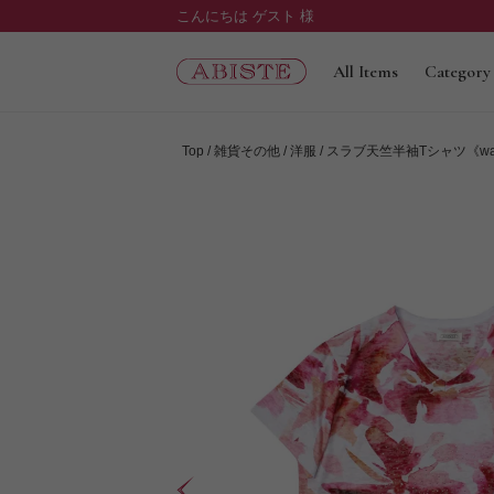
こんにちは ゲスト 様
All Items
Category
Top
雑貨その他
洋服
スラブ天竺半袖Tシャツ《waterc