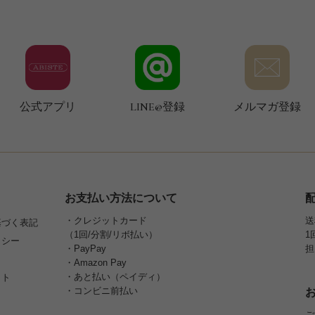
公式アプリ
LINE@登録
メルマガ登録
お支払い方法について
・クレジットカード
送
基づく表記
（1回/分割/リボ払い）
1
リシー
・PayPay
担
・Amazon Pay
・あと払い（ペイディ）
イト
・コンビニ前払い
ご