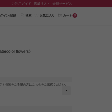
ご利用ガイド
店舗リスト
会員サービス
0
グイン/登録
検索
お気に入り
カート
olor flowers》
フト包装をご希望の方はこちらをご選択ください。