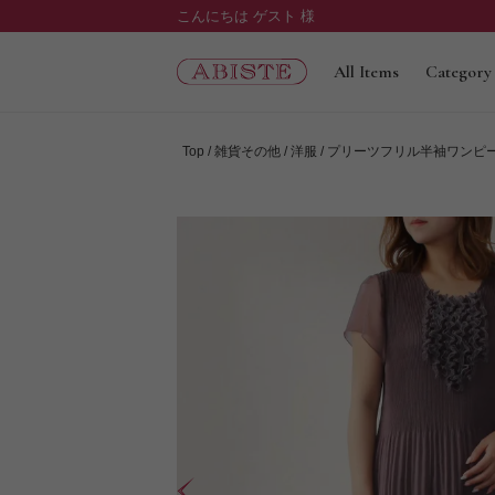
こんにちは ゲスト 様
All Items
Category
Top
雑貨その他
洋服
プリーツフリル半袖ワンピ