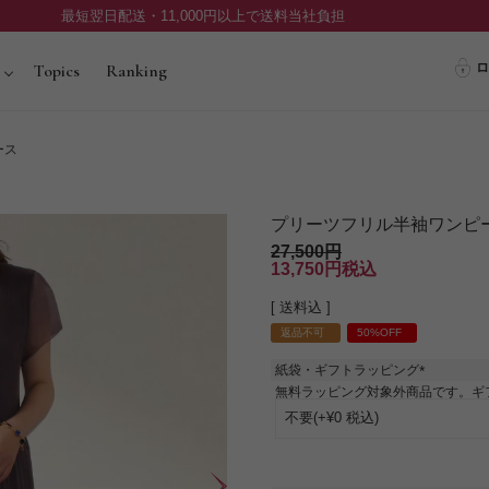
最短翌日配送・11,000円以上で送料当社負担
ロ
Topics
Ranking
ース
プリーツフリル半袖ワンピ
27,500
13,750
税込
送料込
返品不可
50%OFF
紙袋・ギフトラッピング
(
無料ラッピング対象外商品です。ギ
必
須
)