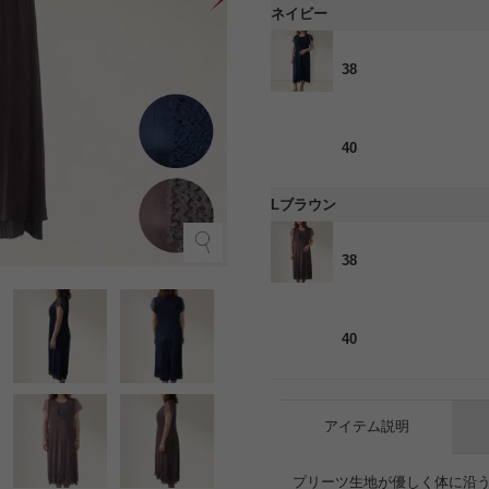
ネイビー
38
40
Lブラウン
ネ
38
40
アイテム説明
プリーツ生地が優しく体に沿