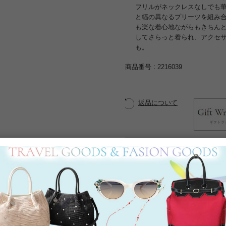
フリルがネックレスなしでも
と幅の異なるプリーツを組み
も楽な着心地ながらもきちん
してさらっと着られ、アクセ
も。
商品番号
2216039
返品について