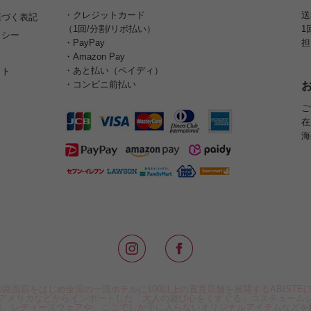
・クレジットカード
送
基づく表記
（1回/分割/リボ払い）
1
リシー
・PayPay
担
・Amazon Pay
・あと払い（ペイディ）
イト
・コンビニ前払い
ご
在
海
路面店をはじめ全国の一流ホテルに100以上の直営店舗を展開するABISTE(
アメリカなどからインポートした「大人の遊び心をくすぐる」コスチューム
物、レディースウェアや、ここでしか手に入らないオリジナルアイテムなどを