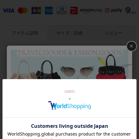
アイテム説明
サイズ・詳細
レビュー
×
春夏の装いを軽やかに彩る、明るいカラーの七分袖シャツ。ふ
んわりとしたシルエットの袖は体のラインを拾わないので、イ
ンナーに半袖を着ても響きません。ナチュラルなシワを含んだ
デザインなので、バッグに入れておいて体温調節の羽織りもの
にも。
商品番号
2216024
返品について