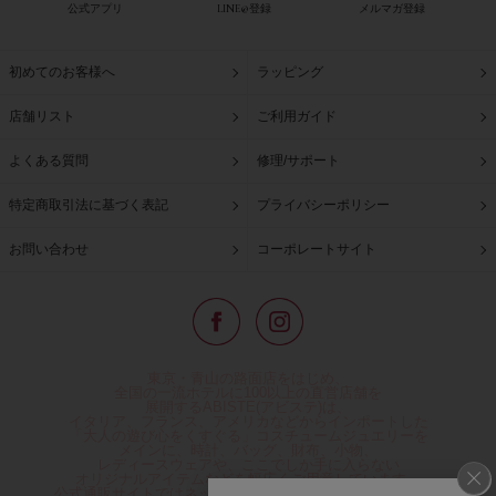
公式アプリ
LINE@登録
メルマガ登録
初めてのお客様へ
ラッピング
店舗リスト
ご利用ガイド
よくある質問
修理/サポート
特定商取引法に基づく表記
プライバシーポリシー
お問い合わせ
コーポレートサイト
東京・青山の路面店をはじめ、
全国の一流ホテルに100以上の直営店舗を
展開するABISTE(アビステ)は、
イタリア、フランス、アメリカなどからインポートした
「大人の遊び心をくすぐる」コスチュームジュエリーを
メインに、時計、バッグ、財布、小物、
レディースウェアや、ここでしか手に入らない
オリジナルアイテムなどを幅広くご用意しています。
公式通販サイトではネックレスやイヤリングをはじめとする