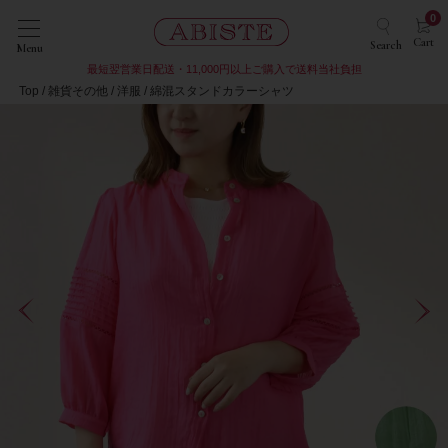
0
Cart
Search
Menu
最短翌営業日配送・11,000円以上ご購入で送料当社負担
Top
雑貨その他
洋服
綿混スタンドカラーシャツ