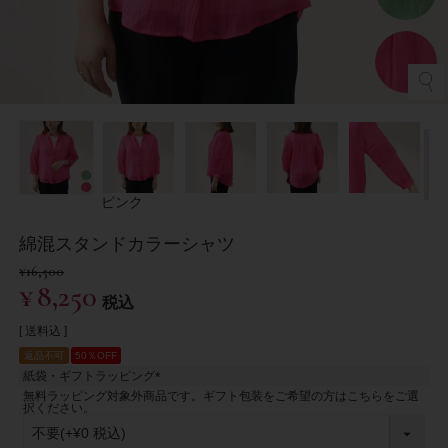
ピンク
綿混スタンドカラーシャツ
¥
16,500
¥
8,250
税込
送料込
返品不可
50％OFF
紙袋・ギフトラッピング
(
無料ラッピング対象外商品です。ギフト包装をご希望の方はこちらをご選
必
択ください。
須
)