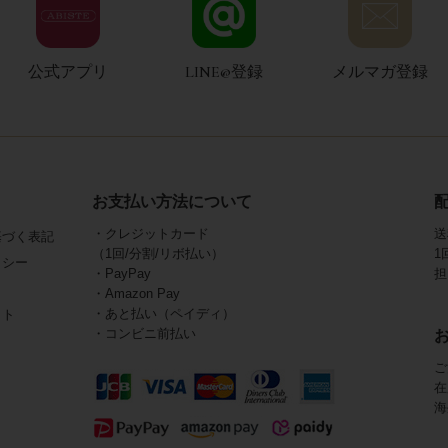
公式アプリ
LINE@登録
メルマガ登録
お支払い方法について
・クレジットカード
送
基づく表記
（1回/分割/リボ払い）
1
リシー
・PayPay
担
・Amazon Pay
・あと払い（ペイディ）
イト
・コンビニ前払い
ご
在
海