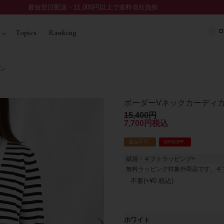
最短翌日配送・11,000円以上で送料当社負担
ロ
Topics
Ranking
ガン
ボーダーVネックカーディ
15,400
7,700
税込
返品不可
50%OFF
紙袋・ギフトラッピング
(
無料ラッピング対象外商品です。ギ
必
須
)
ホワイト