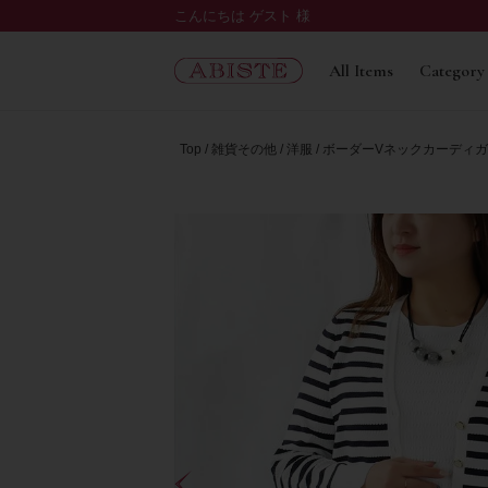
こんにちは ゲスト 様
All Items
Category
Top
雑貨その他
洋服
ボーダーVネックカーディ