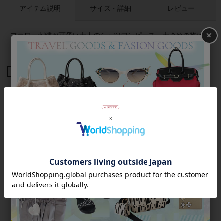
アイテム説明
サイズ・詳細
レビュー
×
フラワー刺繍が可愛い大人のシャツワンピース。大きめの襟は
しっかり高さがあり、凛とした印象を与えてくれます。
商品番号
2216016
返品について
Category