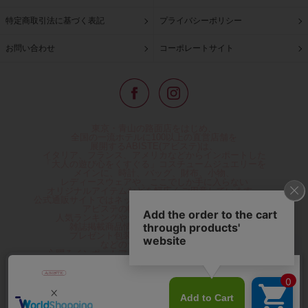
特定商取引法に基づく表記
プライバシーポリシー
お問い合わせ
コーポレートサイト
東京・青山の路面店をはじめ、
全国の一流ホテルに100以上の直営店舗を
展開するABISTE(アビステ)は、
イタリア、フランス、アメリカなどからインポートした
「大人の遊び心をくすぐる」コスチュームジュエリーを
メインに、時計、バッグ、財布、小物、
レディースウェアや、ここでしか手に入らない
オリジナルアイテムなどを幅広くご用意しています。
公式通販サイトではネックレスやイヤリングをはじめとする
アビステの幅広い商品を取り揃え、
人気ランキングやテレビなどメディア着用商品、
雑誌掲載商品情報を紹介するコンテンツ、
プレゼント包装無料や独自のポイント還元
などのサービスをご提供。
心躍るインポートアクセサリーや時計、小物などで、
お客様の日常をほんの少し豊かにし、
夢やときめきを与えられるよう願っています。
◆ギフトラッピング無料/11,000円以上のご注文で送料無料◆