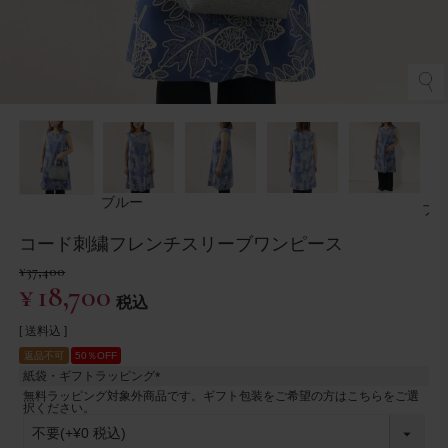
ブルー
ブ
コード刺繍フレンチスリーブワンピース
¥
37,400
¥
18,700
税込
送料込
返品不可
50％OFF
紙袋・ギフトラッピング
(
無料ラッピング対象外商品です。ギフト包装をご希望の方はこちらをご選
必
択ください。
須
)