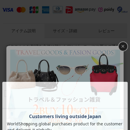
アイテム説明
サイズ・詳細
レビュー
×
ボタニカルな刺繍を全体に施したワンピース。やや厚めの透け
ない素材なので一枚で着られます。春や秋には薄手のインナー
やカーディガンなどのアウターを羽織って、長くご着用いただ
けます。
ひざ丈のワンピースなので、ボトムスを重ね着したコーディネ
ートもおすすめです。
商品番号
2216015