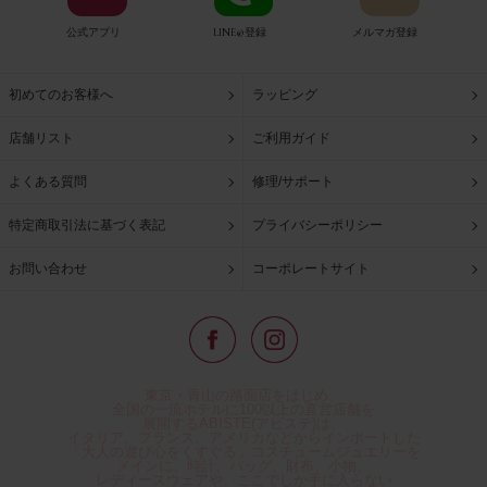
公式アプリ
LINE@登録
メルマガ登録
初めてのお客様へ
ラッピング
店舗リスト
ご利用ガイド
よくある質問
修理/サポート
特定商取引法に基づく表記
プライバシーポリシー
お問い合わせ
コーポレートサイト
東京・青山の路面店をはじめ、
全国の一流ホテルに100以上の直営店舗を
展開するABISTE(アビステ)は、
イタリア、フランス、アメリカなどからインポートした
「大人の遊び心をくすぐる」コスチュームジュエリーを
メインに、時計、バッグ、財布、小物、
レディースウェアや、ここでしか手に入らない